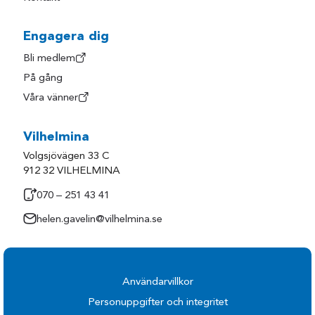
Engagera dig
Bli medlem
På gång
Våra vänner
Vilhelmina
Volgsjövägen 33 C
912 32 VILHELMINA
070 – 251 43 41
helen.gavelin@vilhelmina.se
Användarvillkor
Personuppgifter och integritet