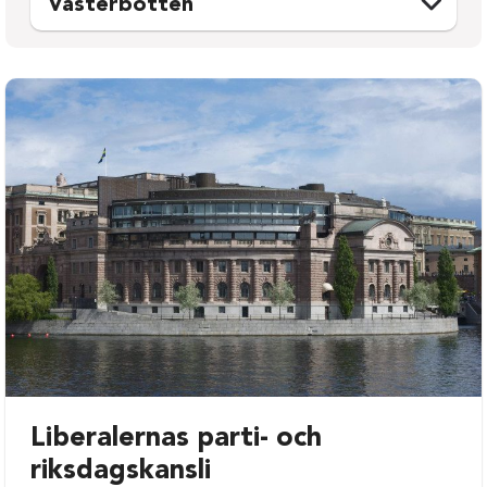
Västerbotten
Bjurholm
Sorsele
Dorotea
Storuman
Lycksele
Umeå
Malå
Vilhelmina
Nordmaling
Vindeln
Norsjö
Vännäs
Robertsfors
Åsele
Skellefteå
Liberalernas parti- och
riksdagskansli