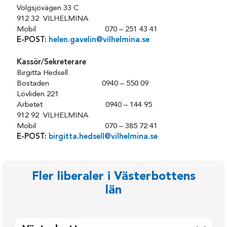
Volgsjövägen 33 C
912 32 VILHELMINA
Mobil 070 – 251 43 41
E-POST:
helen.gavelin@vilhelmina.se
Kassör/Sekreterare
Birgitta Hedsell
Bostaden 0940 – 550 09
Lövliden 221
Arbetet 0940 – 144 95
912 92 VILHELMINA
Mobil 070 – 385 72 41
E-POST:
birgitta.hedsell@vilhelmina.se
Fler liberaler i Västerbottens
län